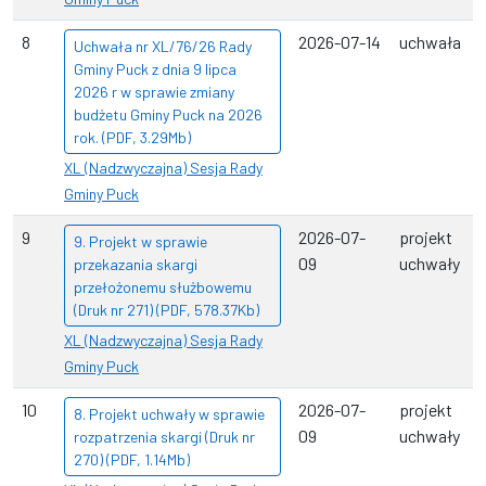
8
2026-07-14
uchwała
Uchwała nr XL/76/26 Rady
Gminy Puck z dnia 9 lipca
2026 r w sprawie zmiany
budżetu Gminy Puck na 2026
rok. (PDF, 3.29Mb)
XL (Nadzwyczajna) Sesja Rady
Gminy Puck
9
2026-07-
projekt
9. Projekt w sprawie
09
uchwały
przekazania skargi
przełożonemu służbowemu
(Druk nr 271) (PDF, 578.37Kb)
XL (Nadzwyczajna) Sesja Rady
Gminy Puck
10
2026-07-
projekt
8. Projekt uchwały w sprawie
09
uchwały
rozpatrzenia skargi (Druk nr
270) (PDF, 1.14Mb)