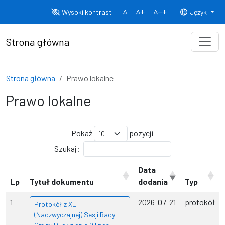
Przejdź do treści
Wysoki kontrast
Język
Normalny rozmiar czcionki
Rozmiar czcionki 150%
Rozmiar czcionki
Strona główna
Strona główna
Prawo lokalne
Prawo lokalne
Pokaż
pozycji
Szukaj:
Data
Lp
Tytuł dokumentu
dodania
Typ
1
2026-07-21
protokół
Protokół z XL
(Nadzwyczajnej) Sesji Rady