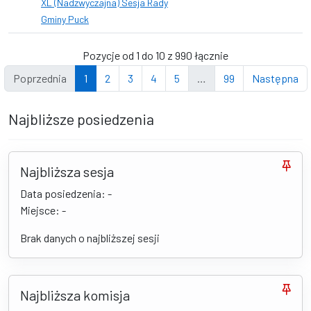
XL (Nadzwyczajna) Sesja Rady
Gminy Puck
Pozycje od 1 do 10 z 990 łącznie
Poprzednia
1
2
3
4
5
…
99
Następna
Najbliższe posiedzenia
Najbliższa sesja
Data posiedzenia: -
Miejsce: -
Brak danych o najbliższej sesji
Najbliższa komisja